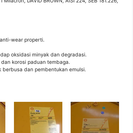
I Milacron, DAVID BROWN, AISI 224, SEB 181.226,
nti-wear properti.
dap oksidasi minyak dan degradasi.
t dan korosi paduan tembaga.
k berbusa dan pembentukan emulsi.