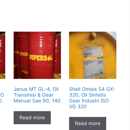
Janus MT GL-4, Oli
Shell Omala S4 GX-
SO
Transmisi & Gear
320, Oli Sintetis
0
Manual Sae 90, 140
Gear Industri ISO
VG 320
Read more
Read more