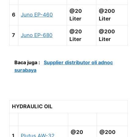
@20
@200
6
Juno EP-460
Liter
Liter
@20
@200
7
Juno EP-680
Liter
Liter
Baca juga :
Supplier distributor oli adnoc
surabaya
HYDRAULIC OIL
@20
@200
1
Plutus AW-32