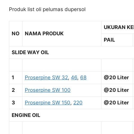
Produk list oli pelumas dupersol
UKURAN K
NO
NAMA PRODUK
PAIL
SLIDE WAY OIL
1
Proserpine SW 32
,
46
,
68
@20 Liter
2
Proserpine SW 100
@20 Liter
3
Proserpine SW 150
,
220
@20 Liter
ENGINE OIL