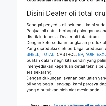
ketersediaan dan harga produk oli dan 
Disini Dealer oli total dr
Sebagai penyedia oli pelumas, kami sud
Penjual oli untuk berbagai golongan usaha
distrik Indonesia. Dealer oli total drum.
Dengan ketersediaan rangkaian produk oli
Yang diproduksi oleh berbagai produsen o
SHELL
,
TOTAL
, CASTROL,
BP
,
AGIP
,
EXX
buatan dalam negri kita sendiri yang pal
menyediakan keperluan detail teknis pelu
era sekarang.
Dengan dukungan layanan penjualan yang 
oli yang begitu lengkap, kami percaya da
yang dibutuhkan oleh alat mesin anda.
Baca juga :
Agen distributor oli surabay