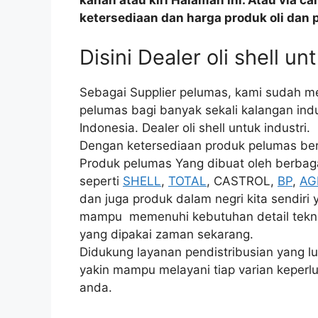
kanan atau kiri Halaman ini. Atau via c
ketersediaan dan harga produk oli dan 
Disini Dealer oli shell un
Sebagai Supplier pelumas, kami sudah m
pelumas bagi banyak sekali kalangan indu
Indonesia. Dealer oli shell untuk industri.
Dengan ketersediaan produk pelumas bera
Produk pelumas Yang dibuat oleh berbaga
seperti
SHELL
,
TOTAL
, CASTROL,
BP
,
AG
dan juga produk dalam negri kita sendiri
mampu memenuhi kebutuhan detail teknis
yang dipakai zaman sekarang.
Didukung layanan pendistribusian yang lua
yakin mampu melayani tiap varian keperlu
anda.