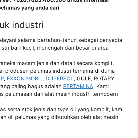
all ke : +628.7883.400.500 untuk informasi
pelumas yang anda cari
tuk industri
elayani selama bertahun-tahun sebagai penyedia
stri baik kecil, menengah dan besar di area
neka macam jenis dan detail secara komplit.
i produsen pelumas industri ternama di dunia
IP
,
EXXON MOBIL
,
DUPERSOL
, GULF, ROTARY
 yang paling bagus adalah
PERTAMINA
. Kami
 pelumasan dari alat mesin industri termodern
s serta stok jenis dan type oli yang komplit, kami
an oli pelumas yang dibutuhkan oleh alat mesin