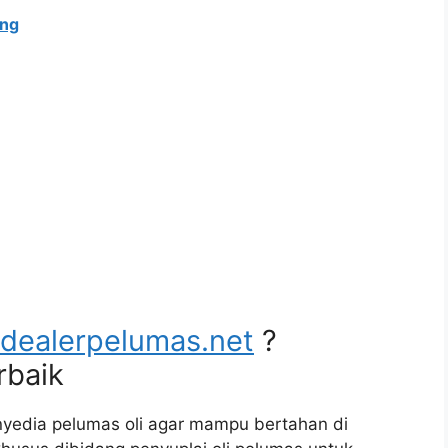
ang
dealerpelumas.net
?
rbaik
nyedia pelumas oli agar mampu bertahan di