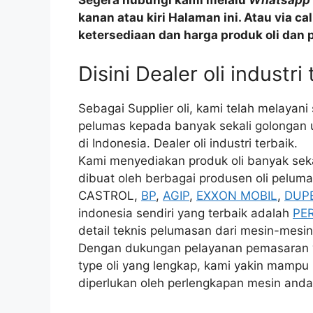
Segera hubungi kami melalu
Whatsapp
kanan atau kiri Halaman ini. Atau via c
ketersediaan dan harga produk oli dan 
Disini Dealer oli industri
Sebagai Supplier oli, kami telah melayan
pelumas kepada banyak sekali golongan u
di Indonesia. Dealer oli industri terbaik.
Kami menyediakan produk oli banyak sekali
dibuat oleh berbagai produsen oli pelumas
CASTROL,
BP
,
AGIP
,
EXXON MOBIL
,
DUP
indonesia sendiri yang terbaik adalah
PE
detail teknis pelumasan dari mesin-mesin 
Dengan dukungan pelayanan pemasaran ya
type oli yang lengkap, kami yakin mampu 
diperlukan oleh perlengkapan mesin anda