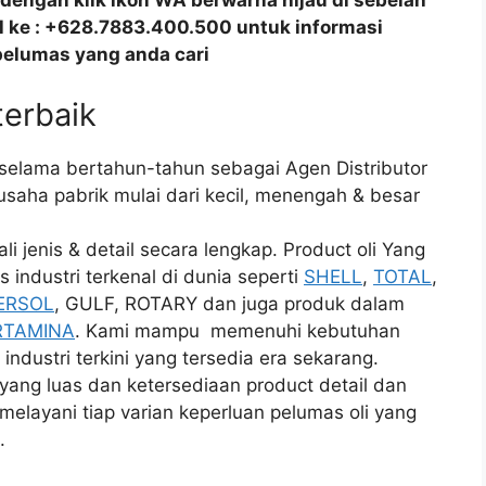
dengan klik ikon WA berwarna hijau di sebelah
all ke : +628.7883.400.500 untuk informasi
pelumas yang anda cari
 terbaik
i selama bertahun-tahun sebagai Agen Distributor
saha pabrik mulai dari kecil, menengah & besar
 jenis & detail secara lengkap. Product oli Yang
 industri terkenal di dunia seperti
SHELL
,
TOTAL
,
ERSOL
, GULF, ROTARY dan juga produk dalam
RTAMINA
. Kami mampu memenuhi kebutuhan
industri terkini yang tersedia era sekarang.
ng luas dan ketersediaan product detail dan
melayani tiap varian keperluan pelumas oli yang
.