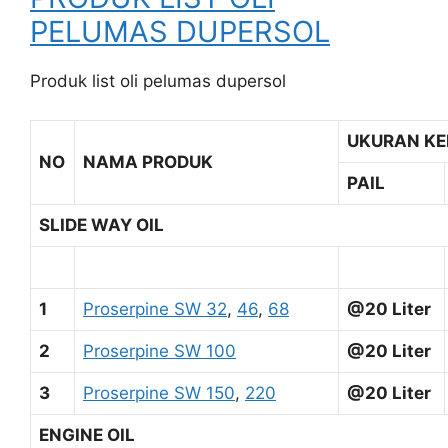
PELUMAS DUPERSOL
Produk list oli pelumas dupersol
UKURAN K
NO
NAMA PRODUK
PAIL
SLIDE WAY OIL
1
Proserpine SW 32
,
46
,
68
@20 Liter
2
Proserpine SW 100
@20 Liter
3
Proserpine SW 150
,
220
@20 Liter
ENGINE OIL