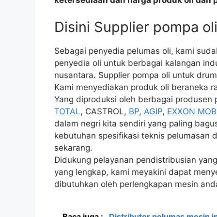
ketersediaan dan harga produk oli dan 
Disini Supplier pompa ol
Sebagai penyedia pelumas oli, kami sud
penyedia oli untuk berbagai kalangan ind
nusantara. Supplier pompa oli untuk drum
Kami menyediakan produk oli beraneka rag
Yang diproduksi oleh berbagai produsen p
TOTAL
, CASTROL,
BP
,
AGIP
,
EXXON MOB
dalam negri kita sendiri yang paling bag
kebutuhan spesifikasi teknis pelumasan da
sekarang.
Didukung pelayanan pendistribusian yang 
yang lengkap, kami meyakini dapat menye
dibutuhkan oleh perlengkapan mesin and
Baca juga :
Distributor pelumas mesin i