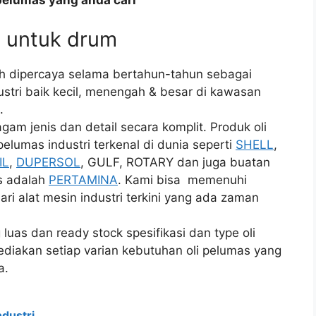
pelumas yang anda cari
i untuk drum
ah dipercaya selama bertahun-tahun sebagai
ustri baik kecil, menengah & besar di kawasan
.
am jenis dan detail secara komplit. Produk oli
elumas industri terkenal di dunia seperti
SHELL
,
IL
,
DUPERSOL
, GULF, ROTARY dan juga buatan
us adalah
PERTAMINA
. Kami bisa memenuhi
ri alat mesin industri terkini yang ada zaman
luas dan ready stock spesifikasi dan type oli
diakan setiap varian kebutuhan oli pelumas yang
a.
ndustri