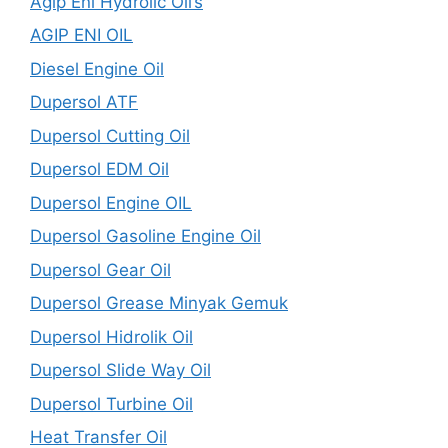
Agip Eni Hydrolic Oil’s
AGIP ENI OIL
Diesel Engine Oil
Dupersol ATF
Dupersol Cutting Oil
Dupersol EDM Oil
Dupersol Engine OIL
Dupersol Gasoline Engine Oil
Dupersol Gear Oil
Dupersol Grease Minyak Gemuk
Dupersol Hidrolik Oil
Dupersol Slide Way Oil
Dupersol Turbine Oil
Heat Transfer Oil