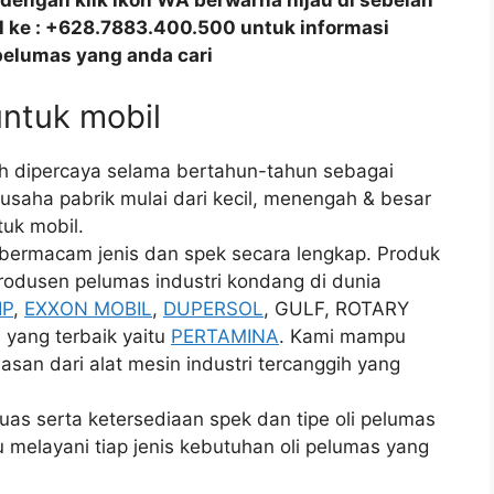
dengan klik ikon WA berwarna hijau di sebelah
all ke : +628.7883.400.500 untuk informasi
pelumas yang anda cari
untuk mobil
ah dipercaya selama bertahun-tahun sebagai
usaha pabrik mulai dari kecil, menengah & besar
tuk mobil.
 bermacam jenis dan spek secara lengkap. Produk
rodusen pelumas industri kondang di dunia
IP
,
EXXON MOBIL
,
DUPERSOL
, GULF, ROTARY
i yang terbaik yaitu
PERTAMINA
. Kami mampu
san dari alat mesin industri tercanggih yang
uas serta ketersediaan spek dan tipe oli pelumas
 melayani tiap jenis kebutuhan oli pelumas yang