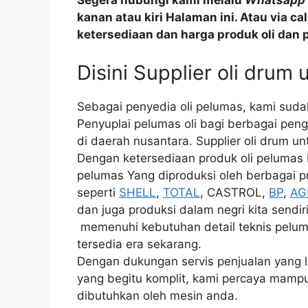
Segera hubungi kami melalu
Whatsapp
kanan atau kiri Halaman ini. Atau via c
ketersediaan dan harga produk oli dan 
Disini Supplier oli drum 
Sebagai penyedia oli pelumas, kami sud
Penyuplai pelumas oli bagi berbagai peng
di daerah nusantara. Supplier oli drum un
Dengan ketersediaan produk oli pelumas
pelumas Yang diproduksi oleh berbagai p
seperti
SHELL
,
TOTAL
, CASTROL,
BP
,
AG
dan juga produksi dalam negri kita sendir
memenuhi kebutuhan detail teknis peluma
tersedia era sekarang.
Dengan dukungan servis penjualan yang l
yang begitu komplit, kami percaya mampu
dibutuhkan oleh mesin anda.