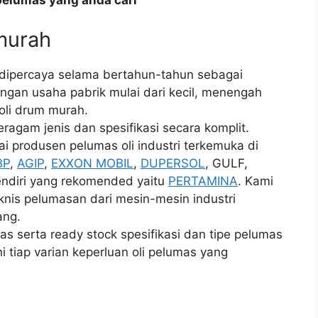
pelumas yang anda cari
 murah
 dipercaya selama bertahun-tahun sebagai
ngan usaha pabrik mulai dari kecil, menengah
 oli drum murah.
agam jenis dan spesifikasi secara komplit.
i produsen pelumas oli industri terkemuka di
BP
,
AGIP
,
EXXON MOBIL
,
DUPERSOL
, GULF,
ndiri yang rekomended yaitu
PERTAMINA
. Kami
nis pelumasan dari mesin-mesin industri
ang.
as serta ready stock spesifikasi dan tipe pelumas
 tiap varian keperluan oli pelumas yang