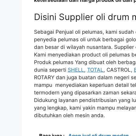
ketersediaan dan harga produk oli dan 
Disini Supplier oli drum
Sebagai Penjual oli pelumas, kami sudah
penyedia pelumas oli untuk berbagai golo
dan besar di wilayah nusantara. Supplier
Kami menyediakan product oli pelumas ber
Produk pelumas Yang dibuat oleh berbaga
dunia seperti
SHELL
,
TOTAL
, CASTROL,
ROTARY dan juga buatan dalam negeri se
mampu menyediakan keperluan detail tek
termodern yang dipasarkan zaman sekar
Didukung layanan pendistribusian yang lu
yang lengkap, kami yakin mampu melayani
dibutuhkan oleh mesin anda.
Baca juga :
Agen jual oli drum medan