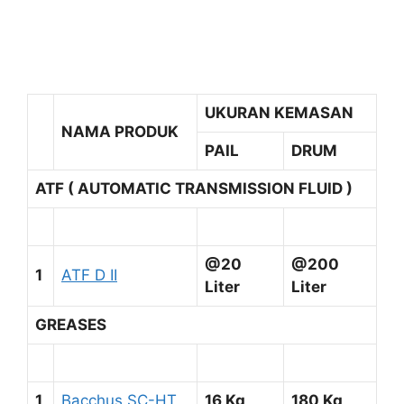
UKURAN KEMASAN
NAMA PRODUK
PAIL
DRUM
ATF ( AUTOMATIC TRANSMISSION FLUID )
@20
@200
1
ATF D II
Liter
Liter
GREASES
1
Bacchus SC-HT
16 Kg
180 Kg