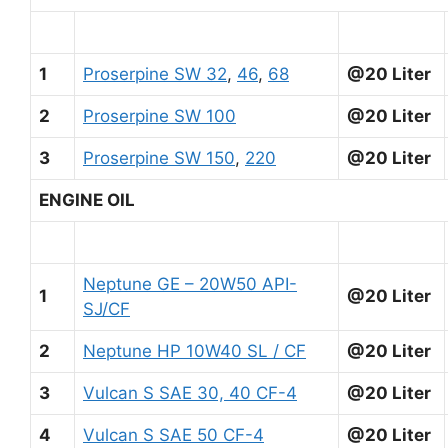
1
Proserpine SW 32
,
46
,
68
@20 Liter
2
Proserpine SW 100
@20 Liter
3
Proserpine SW 150
,
220
@20 Liter
ENGINE OIL
Neptune GE – 20W50 API-
1
@20 Liter
SJ/CF
2
Neptune HP 10W40 SL / CF
@20 Liter
3
Vulcan S SAE 30, 40 CF-4
@20 Liter
4
Vulcan S SAE 50 CF-4
@20 Liter