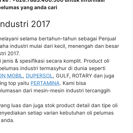
all ke : +628.7883.400.500 untuk informasi
pelumas yang anda cari
 industri 2017
elayani selama bertahun-tahun sebagai Penjual
aha industri mulai dari kecil, menengah dan besar
tri 2017.
enis & spesifikasi secara komplit. Product oli
elumas industri termasyhur di dunia seperti
ON MOBIL
,
DUPERSOL
, GULF, ROTARY dan juga
ing top yaitu
PERTAMINA
. Kami bisa
lumasan dari mesin-mesin industri tercanggih
g luas dan juga stok product detail dan tipe oli
enyediakan setiap varian kebutuhan oli pelumas
 anda.