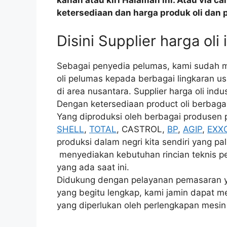
kanan atau kiri Halaman ini. Atau via c
ketersediaan dan harga produk oli dan 
Disini Supplier harga oli
Sebagai penyedia pelumas, kami sudah m
oli pelumas kepada berbagai lingkaran us
di area nusantara. Supplier harga oli indus
Dengan ketersediaan product oli berbagai j
Yang diproduksi oleh berbagai produsen p
SHELL
,
TOTAL
, CASTROL,
BP
,
AGIP
,
EXX
produksi dalam negri kita sendiri yang pal
menyediakan kebutuhan rincian teknis pe
yang ada saat ini.
Didukung dengan pelayanan pemasaran yan
yang begitu lengkap, kami jamin dapat m
yang diperlukan oleh perlengkapan mesin