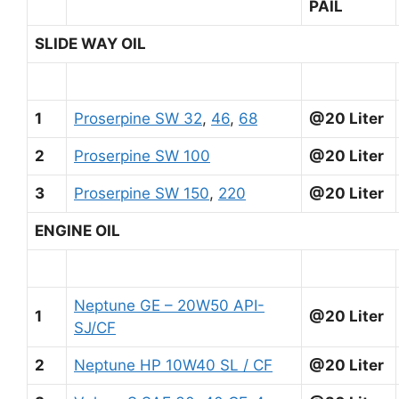
PAIL
SLIDE WAY OIL
1
Proserpine SW 32
,
46
,
68
@20 Liter
2
Proserpine SW 100
@20 Liter
3
Proserpine SW 150
,
220
@20 Liter
ENGINE OIL
Neptune GE – 20W50 API-
1
@20 Liter
SJ/CF
2
Neptune HP 10W40 SL / CF
@20 Liter