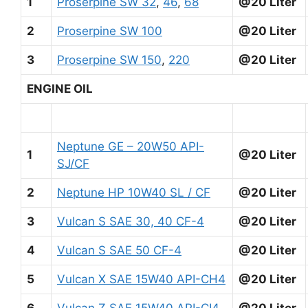
1
Proserpine SW 32
,
46
,
68
@20 Liter
2
Proserpine SW 100
@20 Liter
3
Proserpine SW 150
,
220
@20 Liter
ENGINE OIL
Neptune GE – 20W50 API-
1
@20 Liter
SJ/CF
2
Neptune HP 10W40 SL / CF
@20 Liter
3
Vulcan S SAE 30, 40 CF-4
@20 Liter
4
Vulcan S SAE 50 CF-4
@20 Liter
5
Vulcan X SAE 15W40 API-CH4
@20 Liter
6
Vulcan Z SAE 15W40 API-CI4
@20 Liter