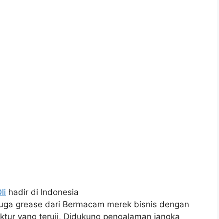
li
hadir di Indonesia
i juga grease dari Bermacam merek bisnis dengan
ktur yang teruji, Didukung pengalaman jangka