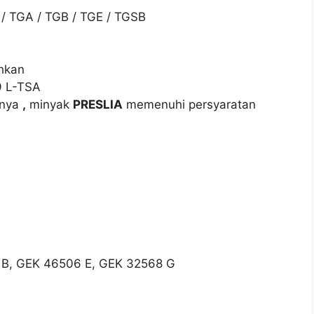
 / TGA / TGB / TGE / TGSB
hkan
9 L-TSA
snya
,
minyak
PRESLIA
memenuhi persyaratan
B, GEK 46506 E, GEK 32568 G