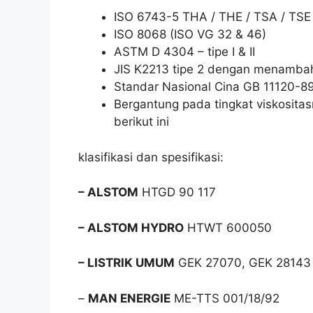
ISO 6743-5 THA / THE / TSA / TSE
ISO 8068 (ISO VG 32 & 46)
ASTM D 4304 – tipe
I
&
II
JIS K2213 tipe 2 dengan menamba
Standar Nasional Cina GB 11120-8
Bergantung pada tingkat viskosita
berikut ini
klasifikasi dan spesifikasi:
– ALSTOM
HTGD 90 117
– ALSTOM HYDRO
HTWT 600050
– LISTRIK UMUM
GEK 27070, GEK 28143 
–
MAN ENERGIE
ME-TTS 001/18/92