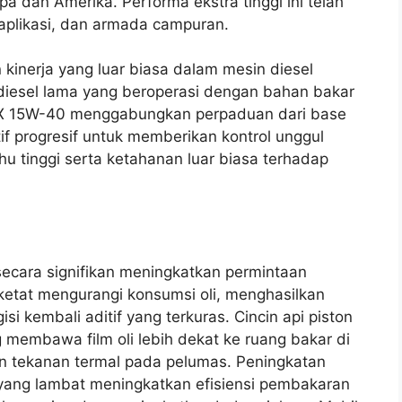
 dan Amerika. Performa ekstra tinggi ini telah
, aplikasi, dan armada campuran.
 kinerja yang luar biasa dalam mesin diesel
iesel lama yang beroperasi dengan bahan bakar
c MX 15W-40 menggabungkan perpaduan dari base
tif progresif untuk memberikan kontrol unggul
hu tinggi serta ketahanan luar biasa terhadap
 secara signifikan meningkatkan permintaan
ketat mengurangi konsumsi oli, menghasilkan
si kembali aditif yang terkuras. Cincin api piston
ng membawa film oli lebih dekat ke ruang bakar di
an tekanan termal pada pelumas. Peningkatan
 yang lambat meningkatkan efisiensi pembakaran