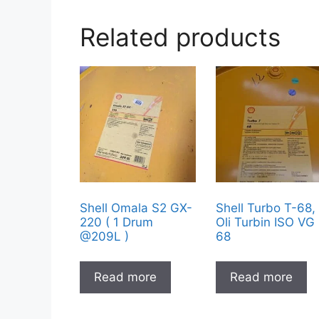
Related products
Shell Omala S2 GX-
Shell Turbo T-68,
220 ( 1 Drum
Oli Turbin ISO VG
@209L )
68
Read more
Read more