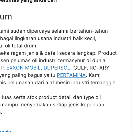
pelumas yang anda cari
drum
 kami sudah dipercaya selama bertahun-tahun
gai lingkaran usaha industri baik kecil,
 oli total drum.
a ragam jenis & detail secara lengkap. Product
en pelumas oli industri termasyhur di dunia
IP
,
EXXON MOBIL
,
DUPERSOL
, GULF, ROTARY
yang paling bagus yaitu
PERTAMINA
. Kami
 pelumasan dari alat mesin industri tercanggih
as serta stok product detail dan type oli
n mampu menyediakan setiap jenis keperluan
.
onesia