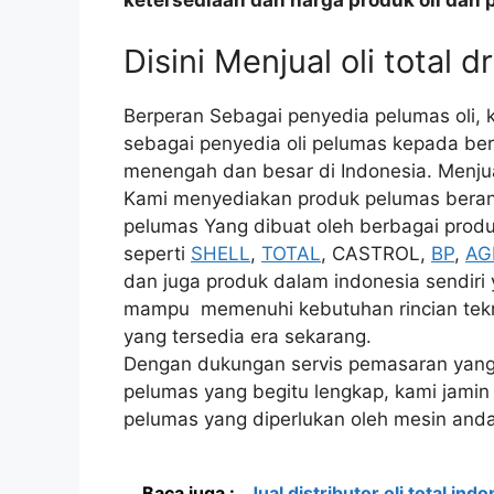
ketersediaan dan harga produk oli dan 
Disini Menjual oli total 
Berperan Sebagai penyedia pelumas oli,
sebagai penyedia oli pelumas kepada berba
menengah dan besar di Indonesia. Menjual
Kami menyediakan produk pelumas beranek
pelumas Yang dibuat oleh berbagai produs
seperti
SHELL
,
TOTAL
, CASTROL,
BP
,
AG
dan juga produk dalam indonesia sendiri 
mampu memenuhi kebutuhan rincian teknis
yang tersedia era sekarang.
Dengan dukungan servis pemasaran yang lu
pelumas yang begitu lengkap, kami jami
pelumas yang diperlukan oleh mesin anda
Baca juga :
Jual distributor oli total ind