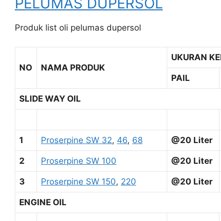
PELUMAS DUPERSOL
Produk list oli pelumas dupersol
UKURAN K
NO
NAMA PRODUK
PAIL
SLIDE WAY OIL
1
Proserpine SW 32
,
46
,
68
@20 Liter
2
Proserpine SW 100
@20 Liter
3
Proserpine SW 150
,
220
@20 Liter
ENGINE OIL