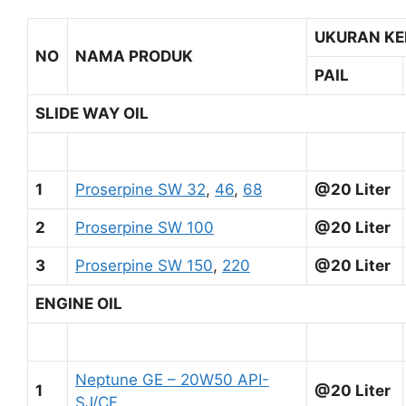
UKURAN K
NO
NAMA PRODUK
PAIL
SLIDE WAY OIL
1
Proserpine SW 32
,
46
,
68
@20 Liter
2
Proserpine SW 100
@20 Liter
3
Proserpine SW 150
,
220
@20 Liter
ENGINE OIL
Neptune GE – 20W50 API-
1
@20 Liter
SJ/CF