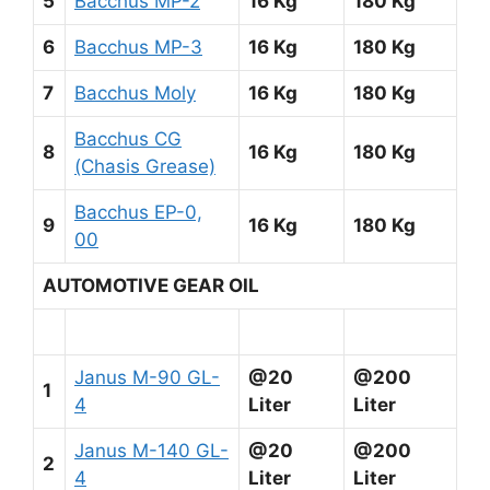
5
Bacchus MP-2
16 Kg
180 Kg
6
Bacchus MP-3
16 Kg
180 Kg
7
Bacchus Moly
16 Kg
180 Kg
Bacchus CG
8
16 Kg
180 Kg
(Chasis Grease)
Bacchus EP-0,
9
16 Kg
180 Kg
00
AUTOMOTIVE GEAR OIL
Janus M-90 GL-
@20
@200
1
4
Liter
Liter
Janus M-140 GL-
@20
@200
2
4
Liter
Liter