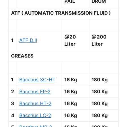
PAIL
DRUM
ATF ( AUTOMATIC TRANSMISSION FLUID )
@20
@200
1
ATF D II
Liter
Liter
GREASES
1
Bacchus SC-HT
16 Kg
180 Kg
2
Bacchus EP-2
16 Kg
180 Kg
3
Bacchus HT-2
16 Kg
180 Kg
4
Bacchus LC-2
16 Kg
180 Kg