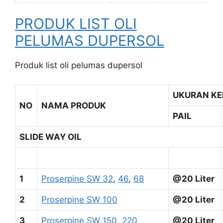
PRODUK LIST OLI
PELUMAS DUPERSOL
Produk list oli pelumas dupersol
UKURAN K
NO
NAMA PRODUK
PAIL
SLIDE WAY OIL
1
Proserpine SW 32
,
46
,
68
@20 Liter
2
Proserpine SW 100
@20 Liter
3
Proserpine SW 150
,
220
@20 Liter