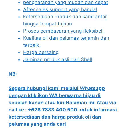
pengharapan yang mudah dan cepat
After sales support yang handal
ketersediaan Produk dan kami antar
hingga tempat tujuan
Proses pembayaran yang fleksibel
Kualitas oli dan pelumas terjamin dan
terbaik
Harga bersaing
Jaminan produk asli dari Shell
NB:
Segera hubungi kami melalui
Whatsapp
dengan klik ikon WA berwarna hijau di
sebelah kanan atau kiri Halaman ini. Atau via
call ke : +628.7883.400.500 untuk informasi
ketersediaan dan harga produk oli dan
pelumas yang anda cari