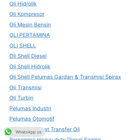
Oli Hidrolik
Oli Kompresor
Oli Mesin Bensin
OLI PERTAMINA
OLI SHELL
Oli Shell Diesel
Oli Shell Hidrolik
Oli Shell Pelumas Gardan & Transmisi Spirax
Oli Transmisi
Oli Turbin
Pelumas Industri
Pelumas Otomotif
Pertamina Heat Transfer Oil
WhatsApp us
Pertamina Heavy duty Diesel Engine