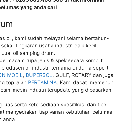
all ke : +628.7883.400.500 untuk informasi
pelumas yang anda cari
drum
as oli, kami sudah melayani selama bertahun-
ekali lingkaran usaha industri baik kecil,
Jual oli samping drum.
bermacam rupa jenis & spek secara komplit.
 produsen oli industri ternama di dunia seperti
ON MOBIL
,
DUPERSOL
, GULF, ROTARY dan juga
ng top ialah
PERTAMINA
. Kami dapat memenuhi
esin-mesin industri terupdate yang dipasarkan
uas serta ketersediaan spesifikasi dan tipe
pat menyediakan tiap varian kebutuhan pelumas
n anda.