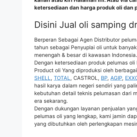
kanan atau kiri Halaman ini. Atau via c
ketersediaan dan harga produk oli dan 
Disini Jual oli samping 
Berperan Sebagai Agen Distributor pelum
tahun sebagai Penyuplai oli untuk banyak s
menengah & besar di kawasan Indonesia. 
Dengan ketersediaan produk pelumas oli 
Product oli Yang diproduksi oleh berbagai
SHELL
,
TOTAL
, CASTROL,
BP
,
AGIP
,
EXX
hasil karya dalam negeri sendiri yang pali
kebutuhan detail teknis pelumasan dari m
era sekarang.
Dengan dukungan layanan penjualan yang l
pelumas oli yang lengkap, kami jamin da
yang dibutuhkan oleh perlengkapan mesi