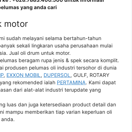
all ke : +628.7883.400.500 untuk informasi
pelumas yang anda cari
uk motor
ami sudah melayani selama bertahun-tahun
banyak sekali lingkaran usaha perusahaan mulai
ia. Jual oli drum untuk motor.
elumas beragam rupa jenis & spek secara komplit.
 produsen pelumas oli industri tersohor di dunia
IP
,
EXXON MOBIL
,
DUPERSOL
, GULF, ROTARY
i yang rekomended ialah
PERTAMINA
. Kami dapat
an dari alat-alat industri terupdate yang
 luas dan juga ketersediaan product detail dan
ini mampu memberikan tiap varian keperluan oli
 anda.