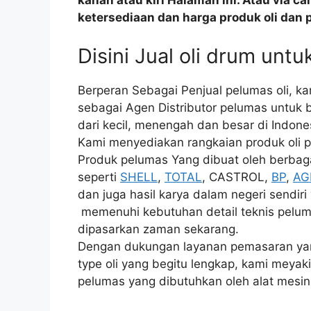
kanan atau kiri Halaman ini. Atau via c
ketersediaan dan harga produk oli dan 
Disini Jual oli drum unt
Berperan Sebagai Penjual pelumas oli, k
sebagai Agen Distributor pelumas untuk 
dari kecil, menengah dan besar di Indones
Kami menyediakan rangkaian produk oli p
Produk pelumas Yang dibuat oleh berbagai
seperti
SHELL
,
TOTAL
, CASTROL,
BP
,
AG
dan juga hasil karya dalam negeri sendir
memenuhi kebutuhan detail teknis pelumas
dipasarkan zaman sekarang.
Dengan dukungan layanan pemasaran yang
type oli yang begitu lengkap, kami meyak
pelumas yang dibutuhkan oleh alat mesin