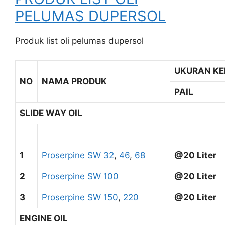
PELUMAS DUPERSOL
Produk list oli pelumas dupersol
UKURAN K
NO
NAMA PRODUK
PAIL
SLIDE WAY OIL
1
Proserpine SW 32
,
46
,
68
@20 Liter
2
Proserpine SW 100
@20 Liter
3
Proserpine SW 150
,
220
@20 Liter
ENGINE OIL