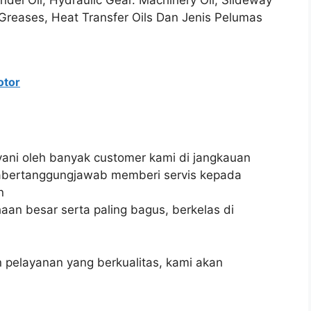
pindel Oil, Hydraulic Gear. Machinery Oil, Slideway
d. Greases, Heat Transfer Oils Dan Jenis Pelumas
otor
layani oleh banyak customer kami di jangkauan
diabertanggungjawab memberi servis kepada
n
an besar serta paling bagus, berkelas di
pelayanan yang berkualitas, kami akan