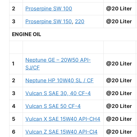
2
Proserpine SW 100
@20 Liter
3
Proserpine SW 150
,
220
@20 Liter
ENGINE OIL
Neptune GE – 20W50 API-
1
@20 Liter
SJ/CF
2
Neptune HP 10W40 SL / CF
@20 Liter
3
Vulcan S SAE 30, 40 CF-4
@20 Liter
4
Vulcan S SAE 50 CF-4
@20 Liter
5
Vulcan X SAE 15W40 API-CH4
@20 Liter
6
Vulcan Z SAE 15W40 API-CI4
@20 Liter