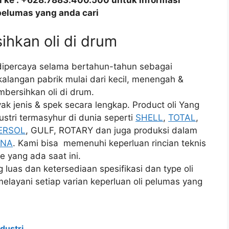
all ke : +628.7883.400.500 untuk informasi
pelumas yang anda cari
ihkan oli di drum
 dipercaya selama bertahun-tahun sebagai
kalangan pabrik mulai dari kecil, menengah &
mbersihkan oli di drum.
 jenis & spek secara lengkap. Product oli Yang
ustri termasyhur di dunia seperti
SHELL
,
TOTAL
,
ERSOL
, GULF, ROTARY dan juga produksi dalam
INA
. Kami bisa memenuhi keperluan rincian teknis
e yang ada saat ini.
uas dan ketersediaan spesifikasi dan type oli
elayani setiap varian keperluan oli pelumas yang
dustri