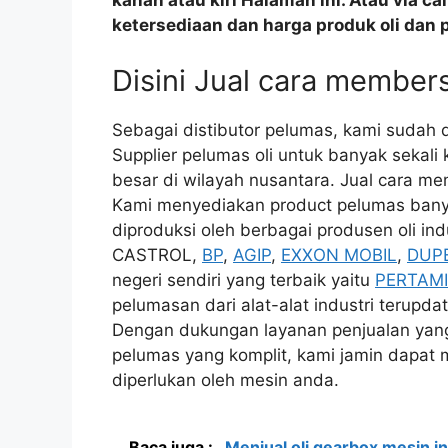
kanan atau kiri Halaman ini. Atau via c
ketersediaan dan harga produk oli dan 
Disini Jual cara members
Sebagai distibutor pelumas, kami sudah
Supplier pelumas oli untuk banyak sekali 
besar di wilayah nusantara. Jual cara me
Kami menyediakan product pelumas banyak
diproduksi oleh berbagai produsen oli ind
CASTROL,
BP
,
AGIP
,
EXXON MOBIL
,
DUP
negeri sendiri yang terbaik yaitu
PERTAM
pelumasan dari alat-alat industri terupdat
Dengan dukungan layanan penjualan yang l
pelumas yang komplit, kami jamin dapat m
diperlukan oleh mesin anda.
Baca juga :
Menjual oli gearbox mesin in