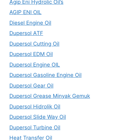
Agip Eni Hydrolic Oil’s
AGIP ENI OIL
Diesel Engine Oil
Dupersol ATF
Dupersol Cutting Oil
Dupersol EDM Oil
Dupersol Engine OIL
Dupersol Gasoline Engine Oil
Dupersol Gear Oil
Dupersol Grease Minyak Gemuk
Dupersol Hidrolik Oil
Dupersol Slide Way Oil
Dupersol Turbine Oil
Heat Transfer Oil