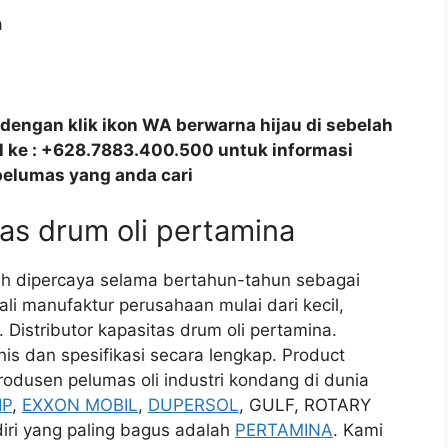
dengan klik ikon WA berwarna hijau di sebelah
all ke : +628.7883.400.500 untuk informasi
pelumas yang anda cari
tas drum oli pertamina
dah dipercaya selama bertahun-tahun sebagai
li manufaktur perusahaan mulai dari kecil,
Distributor kapasitas drum oli pertamina.
is dan spesifikasi secara lengkap. Product
odusen pelumas oli industri kondang di dunia
IP
,
EXXON MOBIL
,
DUPERSOL
, GULF, ROTARY
diri yang paling bagus adalah
PERTAMINA
. Kami