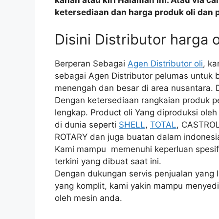
kanan atau kiri Halaman ini. Atau via c
ketersediaan dan harga produk oli dan 
Disini Distributor harga o
Berperan Sebagai
Agen Distributor oli
, k
sebagai Agen Distributor pelumas untuk b
menengah dan besar di area nusantara. Dis
Dengan ketersediaan rangkaian produk pe
lengkap. Product oli Yang diproduksi ole
di dunia seperti
SHELL
,
TOTAL
, CASTRO
ROTARY dan juga buatan dalam indonesia
Kami mampu memenuhi keperluan spesifik
terkini yang dibuat saat ini.
Dengan dukungan servis penjualan yang lu
yang komplit, kami yakin mampu menyedia
oleh mesin anda.