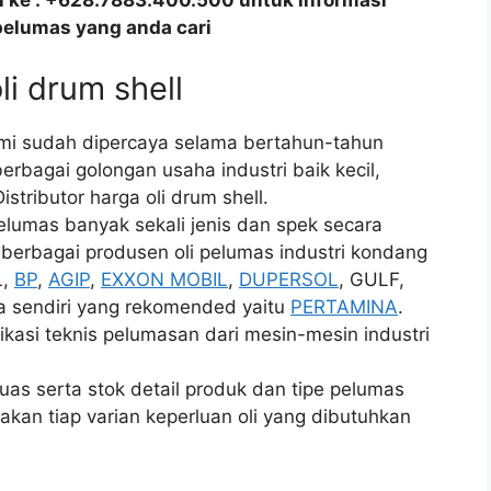
all ke : +628.7883.400.500 untuk informasi
pelumas yang anda cari
li drum shell
ami sudah dipercaya selama bertahun-tahun
erbagai golongan usaha industri baik kecil,
tributor harga oli drum shell.
lumas banyak sekali jenis dan spek secara
h berbagai produsen oli pelumas industri kondang
L,
BP
,
AGIP
,
EXXON MOBIL
,
DUPERSOL
, GULF,
 sendiri yang rekomended yaitu
PERTAMINA
.
asi teknis pelumasan dari mesin-mesin industri
as serta stok detail produk dan tipe pelumas
kan tiap varian keperluan oli yang dibutuhkan