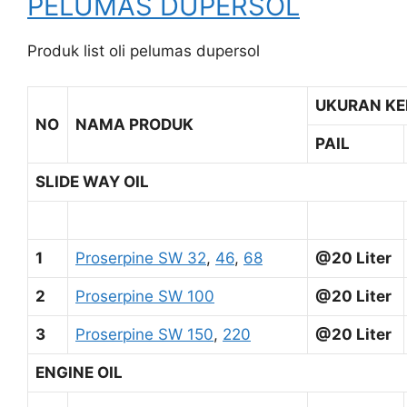
PELUMAS DUPERSOL
Produk list oli pelumas dupersol
UKURAN K
NO
NAMA PRODUK
PAIL
SLIDE WAY OIL
1
Proserpine SW 32
,
46
,
68
@20 Liter
2
Proserpine SW 100
@20 Liter
3
Proserpine SW 150
,
220
@20 Liter
ENGINE OIL