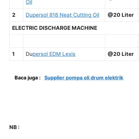
Oil
2
Dupersol 818 Neat Cutting Oil
@20 Liter
ELECTRIC DISCHARGE MACHINE
1
Du
persol EDM Lexis
@20 Liter
Baca juga :
Supplier pompa oli drum elektrik
NB :