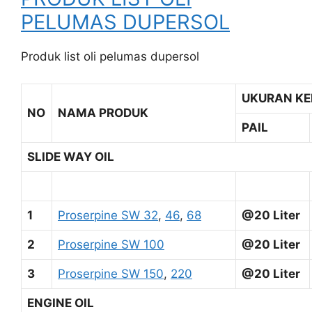
PELUMAS DUPERSOL
Produk list oli pelumas dupersol
UKURAN K
NO
NAMA PRODUK
PAIL
SLIDE WAY OIL
1
Proserpine SW 32
,
46
,
68
@20 Liter
2
Proserpine SW 100
@20 Liter
3
Proserpine SW 150
,
220
@20 Liter
ENGINE OIL