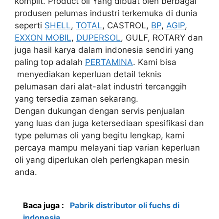
komplit. Product oli Yang dibuat oleh berbagai
produsen pelumas industri terkemuka di dunia
seperti
SHELL
,
TOTAL
, CASTROL,
BP
,
AGIP
,
EXXON MOBIL
,
DUPERSOL
, GULF, ROTARY dan
juga hasil karya dalam indonesia sendiri yang
paling top adalah
PERTAMINA
. Kami bisa
menyediakan keperluan detail teknis
pelumasan dari alat-alat industri tercanggih
yang tersedia zaman sekarang.
Dengan dukungan dengan servis penjualan
yang luas dan juga ketersediaan spesifikasi dan
type pelumas oli yang begitu lengkap, kami
percaya mampu melayani tiap varian keperluan
oli yang diperlukan oleh perlengkapan mesin
anda.
Baca juga :
Pabrik distributor oli fuchs di
indonesia