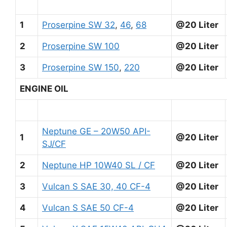
1
Proserpine SW 32
,
46
,
68
@20 Liter
2
Proserpine SW 100
@20 Liter
3
Proserpine SW 150
,
220
@20 Liter
ENGINE OIL
Neptune GE – 20W50 API-
1
@20 Liter
SJ/CF
2
Neptune HP 10W40 SL / CF
@20 Liter
3
Vulcan S SAE 30, 40 CF-4
@20 Liter
4
Vulcan S SAE 50 CF-4
@20 Liter