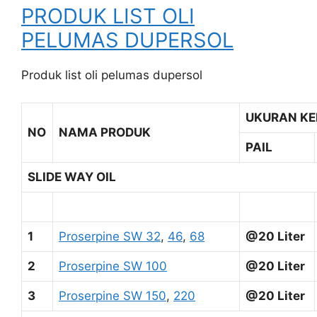
PRODUK LIST OLI
PELUMAS DUPERSOL
Produk list oli pelumas dupersol
UKURAN K
NO
NAMA PRODUK
PAIL
SLIDE WAY OIL
1
Proserpine SW 32
,
46
,
68
@20 Liter
2
Proserpine SW 100
@20 Liter
3
Proserpine SW 150
,
220
@20 Liter