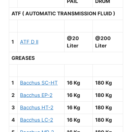
PAIL
DRUM
ATF ( AUTOMATIC TRANSMISSION FLUID )
@20
@200
1
ATF D II
Liter
Liter
GREASES
1
Bacchus SC-HT
16 Kg
180 Kg
2
Bacchus EP-2
16 Kg
180 Kg
3
Bacchus HT-2
16 Kg
180 Kg
4
Bacchus LC-2
16 Kg
180 Kg