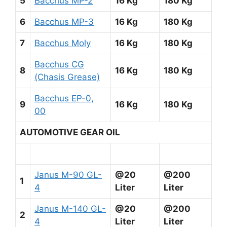
5
Bacchus MP-2
16 Kg
180 Kg
6
Bacchus MP-3
16 Kg
180 Kg
7
Bacchus Moly
16 Kg
180 Kg
Bacchus CG
8
16 Kg
180 Kg
(Chasis Grease)
Bacchus EP-0,
9
16 Kg
180 Kg
00
AUTOMOTIVE GEAR OIL
Janus M-90 GL-
@20
@200
1
4
Liter
Liter
Janus M-140 GL-
@20
@200
2
4
Liter
Liter