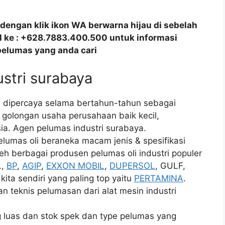
dengan klik ikon WA berwarna hijau di sebelah
all ke : +628.7883.400.500 untuk informasi
pelumas yang anda cari
ustri surabaya
ah dipercaya selama bertahun-tahun sebagai
 golongan usaha perusahaan baik kecil,
a. Agen pelumas industri surabaya.
lumas oli beraneka macam jenis & spesifikasi
leh berbagai produsen pelumas oli industri populer
L,
BP
,
AGIP
,
EXXON MOBIL
,
DUPERSOL
, GULF,
ita sendiri yang paling top yaitu
PERTAMINA
.
 teknis pelumasan dari alat mesin industri
luas dan stok spek dan type pelumas yang