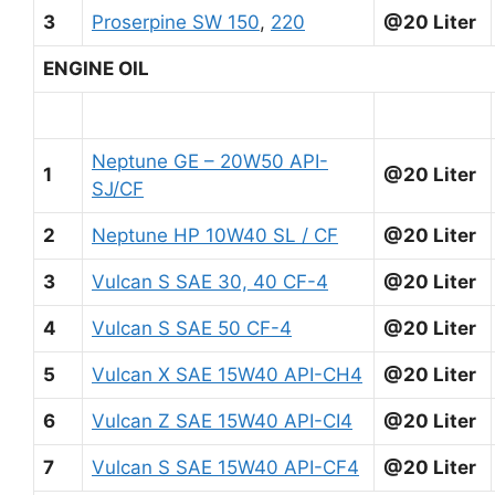
3
Proserpine SW 150
,
220
@20 Liter
ENGINE OIL
Neptune GE – 20W50 API-
1
@20 Liter
SJ/CF
2
Neptune HP 10W40 SL / CF
@20 Liter
3
Vulcan S SAE 30, 40 CF-4
@20 Liter
4
Vulcan S SAE 50 CF-4
@20 Liter
5
Vulcan X SAE 15W40 API-CH4
@20 Liter
6
Vulcan Z SAE 15W40 API-CI4
@20 Liter
7
Vulcan S SAE 15W40 API-CF4
@20 Liter