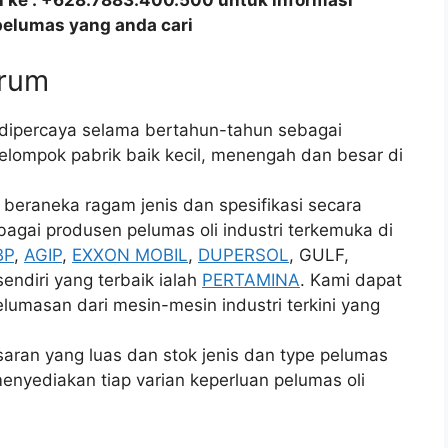
all ke : +628.7883.400.500 untuk informasi
pelumas yang anda cari
drum
 dipercaya selama bertahun-tahun sebagai
kelompok pabrik baik kecil, menengah dan besar di
 beraneka ragam jenis dan spesifikasi secara
bagai produsen pelumas oli industri terkemuka di
BP
,
AGIP
,
EXXON MOBIL
,
DUPERSOL
, GULF,
endiri yang terbaik ialah
PERTAMINA
. Kami dapat
lumasan dari mesin-mesin industri terkini yang
an yang luas dan stok jenis dan type pelumas
enyediakan tiap varian keperluan pelumas oli