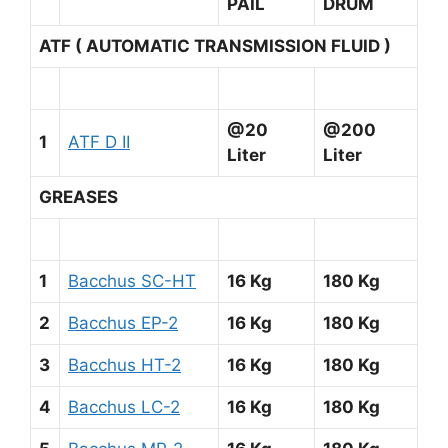
PAIL
DRUM
ATF ( AUTOMATIC TRANSMISSION FLUID )
@20
@200
1
ATF D II
Liter
Liter
GREASES
1
Bacchus SC-HT
16 Kg
180 Kg
2
Bacchus EP-2
16 Kg
180 Kg
3
Bacchus HT-2
16 Kg
180 Kg
4
Bacchus LC-2
16 Kg
180 Kg