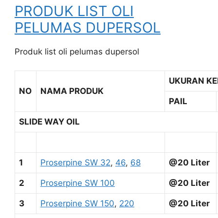
PRODUK LIST OLI
PELUMAS DUPERSOL
Produk list oli pelumas dupersol
UKURAN K
NO
NAMA PRODUK
PAIL
SLIDE WAY OIL
1
Proserpine SW 32
,
46
,
68
@20 Liter
2
Proserpine SW 100
@20 Liter
3
Proserpine SW 150
,
220
@20 Liter