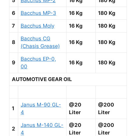
5
Bacchus MP-2
16 Kg
180 Kg
6
Bacchus MP-3
16 Kg
180 Kg
7
Bacchus Moly
16 Kg
180 Kg
Bacchus CG
8
16 Kg
180 Kg
(Chasis Grease)
Bacchus EP-0,
9
16 Kg
180 Kg
00
AUTOMOTIVE GEAR OIL
Janus M-90 GL-
@20
@200
1
4
Liter
Liter
Janus M-140 GL-
@20
@200
2
4
Liter
Liter