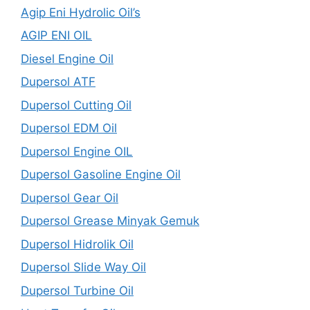
Agip Eni Hydrolic Oil’s
AGIP ENI OIL
Diesel Engine Oil
Dupersol ATF
Dupersol Cutting Oil
Dupersol EDM Oil
Dupersol Engine OIL
Dupersol Gasoline Engine Oil
Dupersol Gear Oil
Dupersol Grease Minyak Gemuk
Dupersol Hidrolik Oil
Dupersol Slide Way Oil
Dupersol Turbine Oil