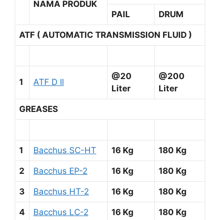
NAMA PRODUK
PAIL
DRUM
ATF ( AUTOMATIC TRANSMISSION FLUID )
@20
@200
1
ATF D II
Liter
Liter
GREASES
1
Bacchus SC-HT
16 Kg
180 Kg
2
Bacchus EP-2
16 Kg
180 Kg
3
Bacchus HT-2
16 Kg
180 Kg
4
Bacchus LC-2
16 Kg
180 Kg