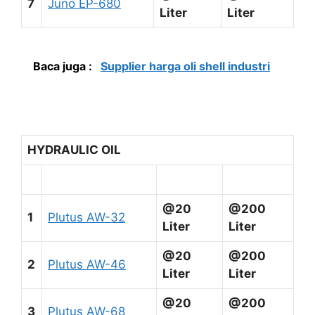
7
Juno EP-680
Liter
Liter
Baca juga :
Supplier harga oli shell industri
HYDRAULIC OIL
@20
@200
1
Plutus AW-32
Liter
Liter
@20
@200
2
Plutus AW-46
Liter
Liter
@20
@200
3
Plutus AW-68