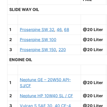
SLIDE WAY OIL
1
Proserpine SW 32
,
46
,
68
@20 Liter
2
Proserpine SW 100
@20 Liter
3
Proserpine SW 150
,
220
@20 Liter
ENGINE OIL
Neptune GE – 20W50 API-
1
@20 Liter
SJ/CF
2
Neptune HP 10W40 SL / CF
@20 Liter
3
Vulcan S SAE 30, 40 CF-4
@20 Liter