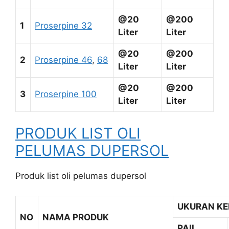
@20
@200
1
Proserpine 32
Liter
Liter
@20
@200
2
Proserpine 46
,
68
Liter
Liter
@20
@200
3
Proserpine 100
Liter
Liter
PRODUK LIST OLI
PELUMAS DUPERSOL
Produk list oli pelumas dupersol
UKURAN K
NO
NAMA PRODUK
PAIL