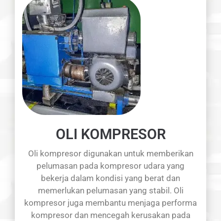
OLI KOMPRESOR
Oli kompresor digunakan untuk memberikan
pelumasan pada kompresor udara yang
bekerja dalam kondisi yang berat dan
memerlukan pelumasan yang stabil. Oli
kompresor juga membantu menjaga performa
kompresor dan mencegah kerusakan pada