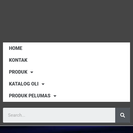
HOME
KONTAK
PRODUK
KATALOG OLI
PRODUK PELUMAS