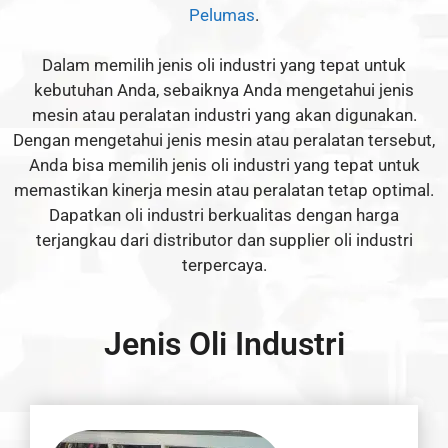
Pelumas
.
Dalam memilih jenis oli industri yang tepat untuk
kebutuhan Anda, sebaiknya Anda mengetahui jenis
mesin atau peralatan industri yang akan digunakan.
Dengan mengetahui jenis mesin atau peralatan tersebut,
Anda bisa memilih jenis oli industri yang tepat untuk
memastikan kinerja mesin atau peralatan tetap optimal.
Dapatkan oli industri berkualitas dengan harga
terjangkau dari distributor dan supplier oli industri
terpercaya.
Jenis Oli Industri