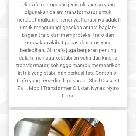
Oli trafo merupakan jenis oli khusus yang
digunakan dalam transformator untuk
mengoptimalkan kinerjanya. Fungsinya adalah
untuk mengurangi gesekan antara bagian-
bagian trafo dan memproteksi trafo dari
kerusakan akibat panas dan arus yang
berlebihan. Oli trafo juga berperan penting
dalam menjaga kestabilan suhu dan kinerja
transformator, sehingga mampu memberikan
listrik yang stabil dan berkualitas. Contoh oli
trafo yang tersedia di pasaran : Shell Diala S4
ZX-I, Mobil Transformer Oil, dan Nynas Nytro
Libra.