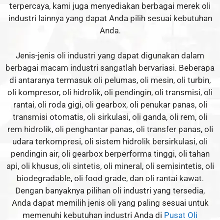
terpercaya, kami juga menyediakan berbagai merek oli
industri lainnya yang dapat Anda pilih sesuai kebutuhan
Anda.
Jenis-jenis oli industri yang dapat digunakan dalam
berbagai macam industri sangatlah bervariasi. Beberapa
di antaranya termasuk oli pelumas, oli mesin, oli turbin,
oli kompresor, oli hidrolik, oli pendingin, oli transmisi, oli
rantai, oli roda gigi, oli gearbox, oli penukar panas, oli
transmisi otomatis, oli sirkulasi, oli ganda, oli rem, oli
rem hidrolik, oli penghantar panas, oli transfer panas, oli
udara terkompresi, oli sistem hidrolik bersirkulasi, oli
pendingin air, oli gearbox berperforma tinggi, oli tahan
api, oli khusus, oli sintetis, oli mineral, oli semisintetis, oli
biodegradable, oli food grade, dan oli rantai kawat.
Dengan banyaknya pilihan oli industri yang tersedia,
Anda dapat memilih jenis oli yang paling sesuai untuk
memenuhi kebutuhan industri Anda di
Pusat Oli