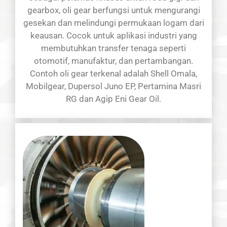
gearbox, oli gear berfungsi untuk mengurangi
gesekan dan melindungi permukaan logam dari
keausan. Cocok untuk aplikasi industri yang
membutuhkan transfer tenaga seperti
otomotif, manufaktur, dan pertambangan.
Contoh oli gear terkenal adalah Shell Omala,
Mobilgear, Dupersol Juno EP, Pertamina Masri
RG dan Agip Eni Gear Oil.