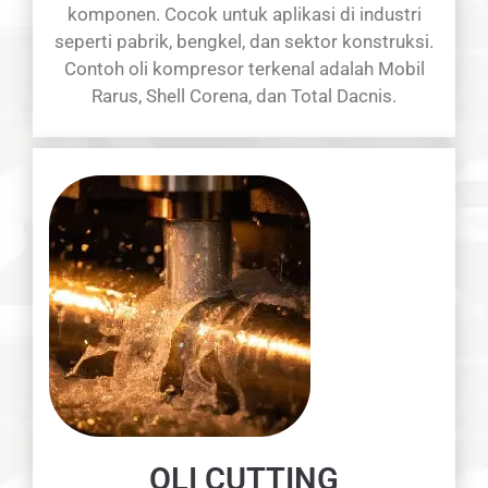
komponen. Cocok untuk aplikasi di industri
seperti pabrik, bengkel, dan sektor konstruksi.
Contoh oli kompresor terkenal adalah Mobil
Rarus, Shell Corena, dan Total Dacnis.
OLI CUTTING