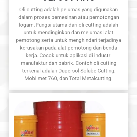
Oli cutting adalah pelumas yang digunakan
dalam proses pemesinan atau pemotongan
logam. Fungsi utama dari oli cutting adalah
untuk mendinginkan dan melumasi alat
pemotong serta untuk menghindari terjadinya
kerusakan pada alat pemotong dan benda
kerja. Cocok untuk aplikasi di industri
manufaktur dan pabrik. Contoh oli cutting
terkenal adalah Dupersol Solube Cutting,
Mobilmet 760, dan Total Metalcutting.