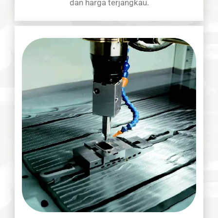
dan harga terjangkau.