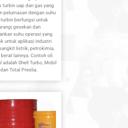
 turbin uap dan gas yang
 pelumasan dengan suhu
i turbin berfungsi untuk
rangi gesekan dan
nkan suhu operasi yang
ok untuk aplikasi industri
ngkit listrik, petrokimia,
 berat lainnya. Contoh oli
l adalah Shell Turbo, Mobil
dan Total Preslia.