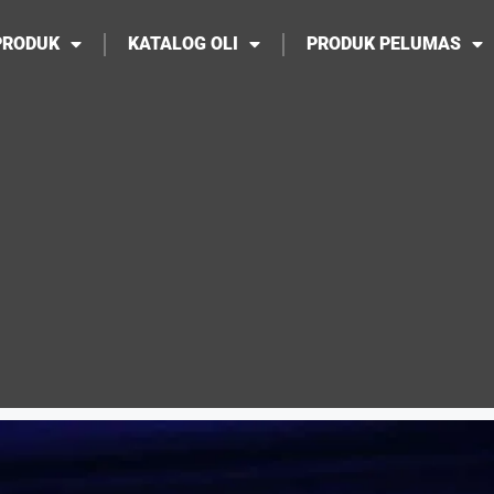
PRODUK
KATALOG OLI
PRODUK PELUMAS