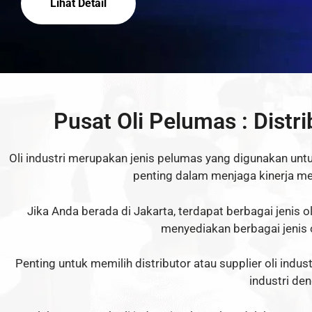
Lihat Detail
Pusat Oli Pelumas : Distri
Oli industri merupakan jenis pelumas yang digunakan untu
penting dalam menjaga kinerja me
Jika Anda berada di Jakarta, terdapat berbagai jenis ol
menyediakan berbagai jenis o
Penting untuk memilih distributor atau supplier oli indu
industri de