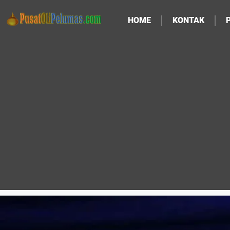
HOME
KONTAK