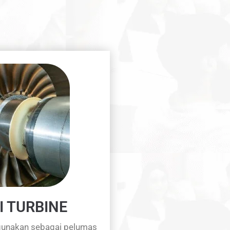
I TURBINE
digunakan sebagai pelumas