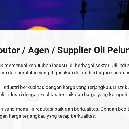
butor / Agen / Supplier Oli Pelu
k memenuhi kebutuhan industri di berbagai sektor. Oli indu
sin dan peralatan yang digunakan dalam berbagai macam in
i industri berkualitas dengan harga yang terjangkau. Distribu
li industri dengan kualitas terbaik dan harga yang kompetiti
stri yang memiliki reputasi baik dan berkualitas. Dengan beg
ngan harga terjangkau yang tetap berkualitas.