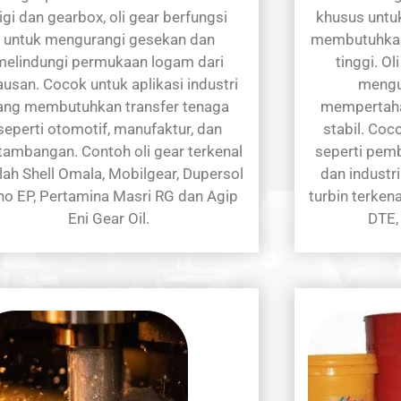
igi dan gearbox, oli gear berfungsi
khusus untuk
untuk mengurangi gesekan dan
membutuhkan
melindungi permukaan logam dari
tinggi. Ol
ausan. Cocok untuk aplikasi industri
mengu
ang membutuhkan transfer tenaga
mempertaha
seperti otomotif, manufaktur, dan
stabil. Coc
tambangan. Contoh oli gear terkenal
seperti pemba
lah Shell Omala, Mobilgear, Dupersol
dan industri
no EP, Pertamina Masri RG dan Agip
turbin terkena
Eni Gear Oil.
DTE, 